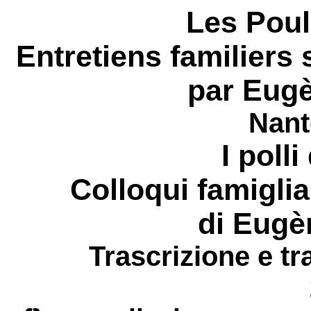
Les Poul
Entretiens familiers 
par Eugè
Nant
I poll
Colloqui famigliar
di Eugè
Trascrizione e tr