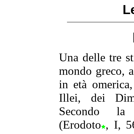
L
Una delle tre s
mondo greco, a 
in età omerica,
Illei, dei Di
Secondo la 
(Erodoto
, I, 