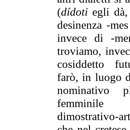
(
dídoti
egli dà,
desinenza -mes
invece di -me
troviamo, inve
cosiddetto fu
farò, in luogo 
nominativo p
femminil
dimostrativo-ar
che nel cretese