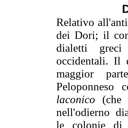
D
Relativo all'an
dei Dori; il co
dialetti grec
occidentali. I
maggior part
Peloponneso c
laconico
(che s
nell'odierno di
le colonie di