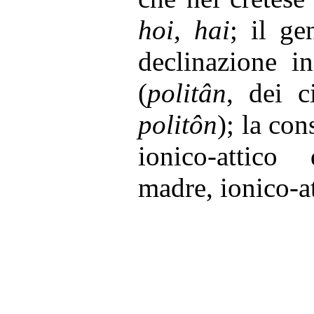
hoi
,
hai
; il ge
declinazione i
(
politân
, dei c
politôn
); la con
ionico-attic
madre, ionico-a