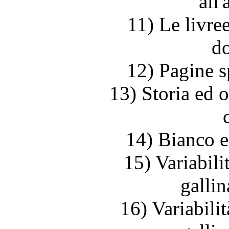
all'
11) Le livree
do
12) Pagine s
13) Storia ed o
14) Bianco e
15) Variabili
galli
16) Variabilit