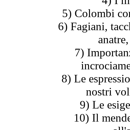
4) I 
5) Colombi com
6) Fagiani, tacc
anatre,
7) Importanz
incrociame
8) Le espressio
nostri vol
9) Le esige
10) Il mend