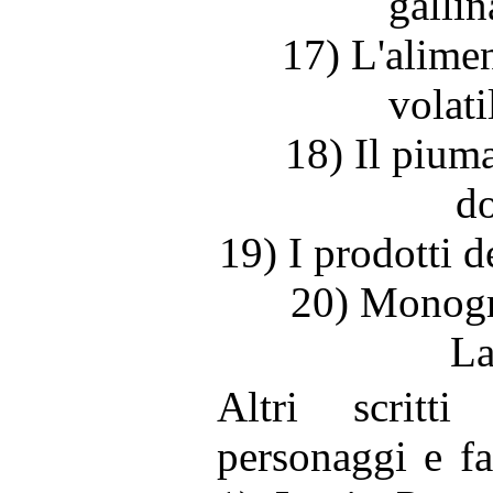
galli
17) L'alime
volati
18) Il pium
do
19) I prodotti d
20) Monogra
La
Altri scritti
personaggi e fa