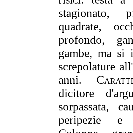
stagionato, 
quadrate, oc
profondo, ga
gambe, ma si i
screpolature al
anni.
Caratt
dicitore d'ar
sorpassata, ca
peripezie e 