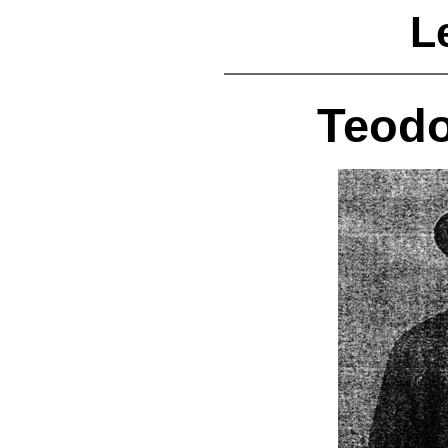
L
Teodo