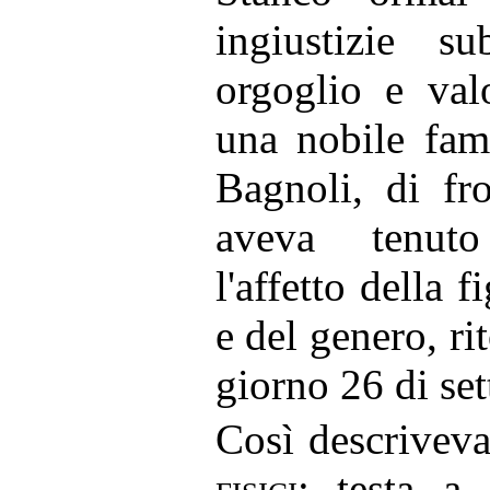
ingiustizie s
orgoglio e val
una nobile fami
Bagnoli, di fr
aveva tenut
l'affetto della f
e del genero, ri
giorno 26 di se
Così descriveva
fisici
: testa a