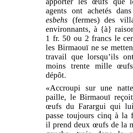
apporter les œufs que l
agents ont achetés dans
esbehs
(fermes) des vill
environnants, à {à} raiso
1 fr. 50 ou 2 francs le cen
les Birmaouï ne se metten
travail que lorsqu’ils on
moins trente mille œuf
dépôt.
«Accroupi sur une natt
paille, le Birmaouï reçoit
œufs du Farargui qui lu
passe toujours cinq à la f
il prend deux œufs de la 