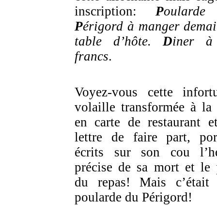
inscription:
P
oularde
P
érigord à manger demai
table d’hôte.
D
iner 
francs
.
Voyez-vous cette infort
volaille transformée à la 
en carte de restaurant e
lettre de faire part, por
écrits sur son cou l’h
précise de sa mort et le 
du repas! Mais c’était
poularde du Périgord!