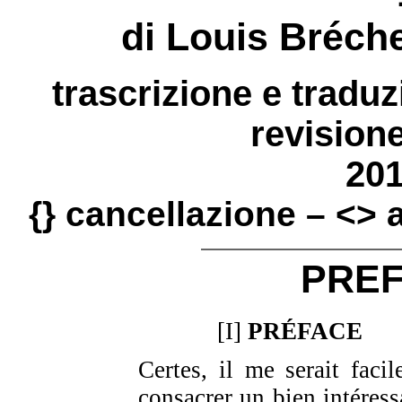
di Louis Bréch
trascrizione e tradu
revisione
20
{} cancellazione – <>
PREF
[I]
PRÉFACE
Certes, il me serait facil
consacrer un bien intéress