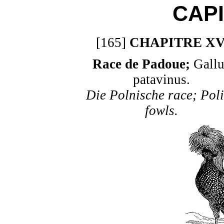
CAP
[165]
CHAPITRE XV
Race de Padoue;
Gallu
patavinus.
Die Polnische race; Pol
fowls.