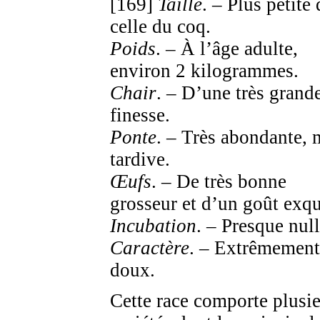
[169]
Taille
. – Plus petite
celle du coq.
Poids
. – À l’âge adulte,
environ 2 kilogrammes.
Chair
. – D’une très grand
finesse.
Ponte
. – Très abondante, 
tardive.
Œufs
. – De très bonne
grosseur et d’un goût exqu
Incubation
. – Presque null
Caractère
. – Extrêmement
doux.
Cette race comporte plusi