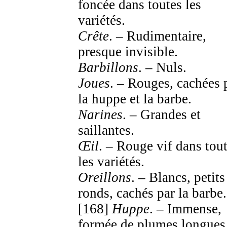
foncée dans toutes les
variétés.
Crête
. – Rudimentaire,
presque invisible.
Barbillons
. – Nuls.
Joues
. – Rouges, cachées 
la huppe et la barbe.
Narines
. – Grandes et
saillantes.
Œil
. – Rouge vif dans tou
les variétés.
Oreillons
. – Blancs, petits
ronds, cachés par la barbe.
[168]
Huppe
. – Immense,
formée de plumes longues