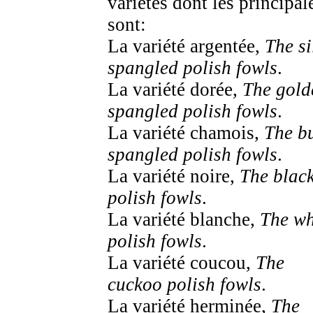
variétés dont les principal
sont:
La variété argentée,
The si
spangled polish fowls
.
La variété dorée,
The gold
spangled polish fowls
.
La variété chamois,
The bu
spangled polish fowls
.
La variété noire,
The blac
polish fowls
.
La variété blanche,
The wh
polish fowls
.
La variété coucou,
The
cuckoo polish fowls
.
La variété herminée,
The