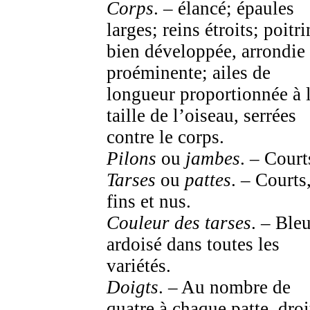
Corps
. – élancé; épaules
larges; reins étroits; poitri
bien développée, arrondie 
proéminente; ailes de
longueur proportionnée à 
taille de l’oiseau, serrées
contre le corps.
Pilons
ou
jambes
. – Court
Tarses
ou
pattes
. – Courts
fins et nus.
Couleur des tarses
. – Ble
ardoisé dans toutes les
variétés.
Doigts
. – Au nombre de
quatre à chaque patte, droi