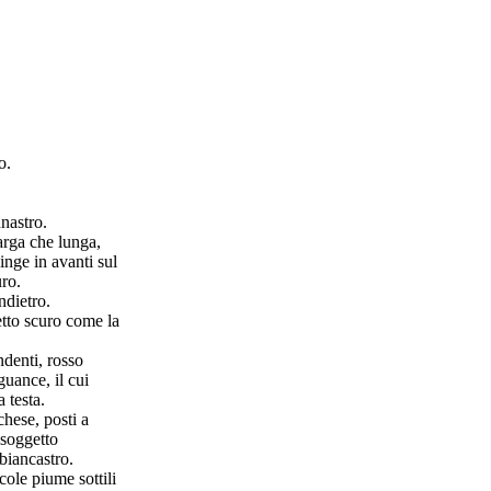
o.
nastro.
arga che lunga,
inge in avanti sul
uro.
ndietro.
tto scuro come la
denti, rosso
guance, il cui
 testa.
hese, posti a
 soggetto
 biancastro.
cole piume sottili