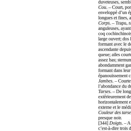
duveteuses, sembl
Cou
. – Court, po
enveloppé d’un é
longues et fines, 
Corps
. – Trapu, 
anguleuses, ayant
coq cochinchinois
large ouvert; dos l
formant avec le d
ascendante depuis
queue; ailes court
assez bas; sternu
abondamment garn
formant dans leu
épanouissement c
Jambes
. – Courte
l’abondance du du
Tarses
. – De lon
extérieurement de
horizontalement e
externe et le médi
Couleur des tarse
presque noir.
[344]
Doigts
. – 
c’est-à-dire trois