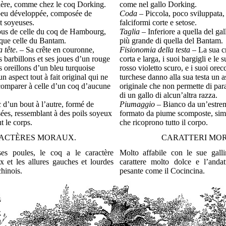
ière, comme chez le coq Dorking.
come nel gallo Dorking.
, peu développée, composée de
Coda
– Piccola, poco sviluppata
et soyeuses.
falciformi corte e setose.
ous de celle du coq de Hambourg,
Taglia
– Inferiore a quella del g
que celle du Bantam.
più grande di quella del Bantam.
 tête
. – Sa crête en couronne,
Fisionomia della testa
– La sua cr
es barbillons et ses joues d’un rouge
corta e larga, i suoi bargigli e le
es oreillons d’un bleu turquoise
rosso violetto scuro, e i suoi orec
un aspect tout à fait original qui ne
turchese danno alla sua testa un as
comparer à celle d’un coq d’aucune
originale che non permette di par
di un gallo di alcun’altra razza.
c d’un bout à l’autre, formé de
Piumaggio
– Bianco da un’estremi
es, ressemblant à des poils soyeux
formato da piume scomposte, simil
t le corps.
che ricoprono tutto il corpo.
ACTÈRES MORAUX.
CARATTERI MOR
es poules, le coq a le caractère
Molto affabile con le sue gallin
 et les allures gauches et lourdes
carattere molto dolce e l’anda
hinois.
pesante come il Cocincina.