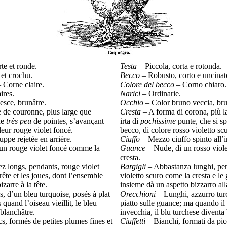
rte et ronde.
Testa
– Piccola, corta e rotonda.
 et crochu.
Becco
– Robusto, corto e uncinat
– Corne claire.
Colore del becco
– Corno chiaro.
ires.
Narici
– Ordinarie.
esce, brunâtre.
Occhio
– Color bruno veccia, bru
e de couronne, plus large que
Cresta
– A forma di corona, più l
de
très peu
de pointes, s’avançant
irta di
pochissime
punte, che si sp
leur rouge violet foncé.
becco, di colore rosso violetto sc
ppe rejetée en arrière.
Ciuffo
– Mezzo ciuffo spinto all’i
’un rouge violet foncé comme la
Guance
– Nude, di un rosso viole
cresta.
ez longs, pendants, rouge violet
Bargigli
– Abbastanza lunghi, pen
ête et les joues, dont l’ensemble
violetto scuro come la cresta e le 
zarre à la tête.
insieme dà un aspetto bizzarro alla
s, d’un bleu turquoise, posés à plat
Orecchioni
– Lunghi, azzurro turc
 quand l’oiseau vieillit, le bleu
piatto sulle guance; ma quando il
 blanchâtre.
invecchia, il blu turchese diventa
cs, formés de petites plumes fines et
Ciuffetti
– Bianchi, formati da pic