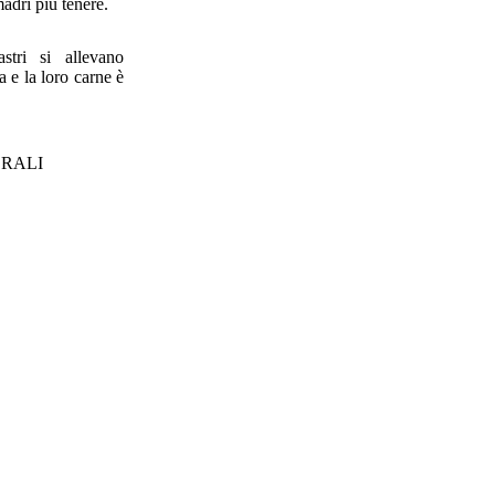
adri più tenere.
stri si allevano
a e la loro carne è
RALI