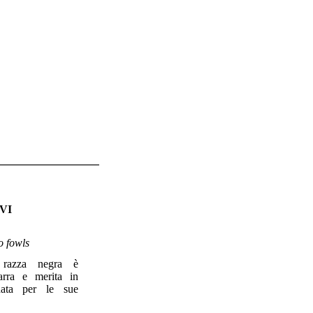
VI
o fowls
 razza negra è
arra e merita in
data per le sue