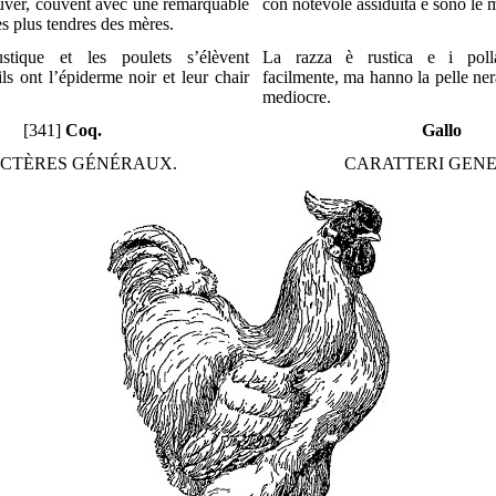
uver, couvent avec une remarquable
con notevole assiduità e sono le m
les plus tendres des mères.
stique et les poulets s’élèvent
La razza è rustica e i polla
ils ont l’épiderme noir et leur chair
facilmente, ma hanno la pelle ner
mediocre.
[341]
Coq.
Gallo
CTÈRES GÉNÉRAUX.
CARATTERI GENE