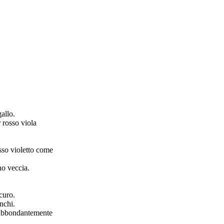
allo.
r rosso viola
sso violetto come
o veccia.
curo.
nchi.
, abbondantemente