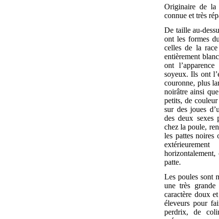
Originaire de la
connue et très ré
De taille au-dess
ont les formes d
celles de la rac
entièrement blan
ont l’apparenc
soyeux. Ils ont 
couronne, plus la
noirâtre ainsi que
petits, de couleur
sur des joues d
des deux sexes 
chez la poule, ren
les pattes noires
extérieuremen
horizontalement,
patte.
Les poules sont 
une très grande 
caractère doux et
éleveurs pour fa
perdrix, de coli