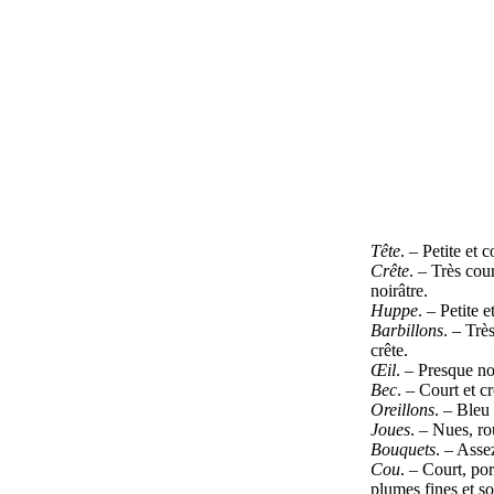
Tête
. – Petite et
Crête
. – Très cou
noirâtre.
Huppe
. – Petite 
Barbillons
. – Trè
crête.
Œil
. – Presque no
Bec
. – Court et c
Oreillons
. – Bleu
Joues
. – Nues, ro
Bouquets
. – Asse
Cou
. – Court, po
plumes fines et s