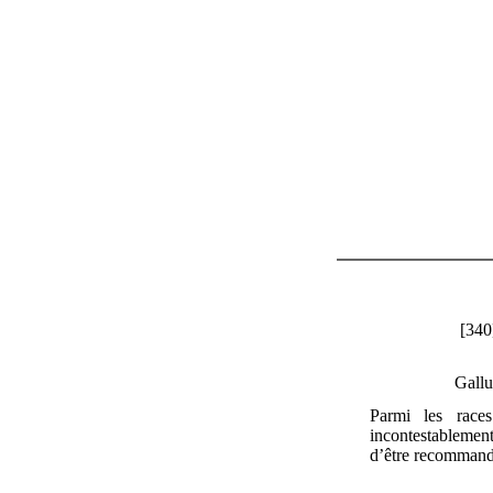
[340
Gallu
Parmi les race
incontestablemen
d’être recommandé