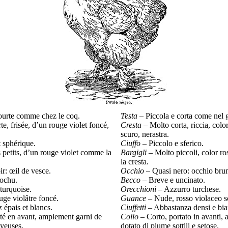
 courte comme chez le coq.
Testa
– Piccola e corta come nel g
rte, frisée, d’un rouge violet foncé,
Cresta
– Molto corta, riccia, colo
scuro, nerastra.
et sphérique.
Ciuffo
– Piccolo e sferico.
s petits, d’un rouge violet comme la
Bargigli
– Molto piccoli, color ro
la cresta.
ir: œil de vesce.
Occhio
– Quasi nero: occhio brun
rochu.
Becco
– Breve e uncinato.
 turquoise.
Orecchioni
– Azzurro turchese.
uge violâtre foncé.
Guance
– Nude, rosso violaceo s
z épais et blancs.
Ciuffetti
– Abbastanza densi e bia
rté en avant, amplement garni de
Collo
– Corto, portato in avanti
oyeuses.
dotato di piume sottili e setose.