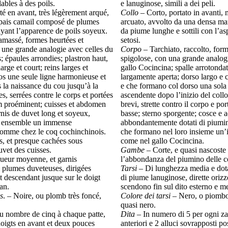
ables à des poils.
e lanuginose, simili a dei peli.
rté en avant, très légèrement arqué,
Collo
– Corto, portato in avanti,
pais camail composé de plumes
arcuato, avvolto da una densa ma
ayant l’apparence de poils soyeux.
da piume lunghe e sottili con l’asp
ramassé, formes heurtées et
setosi.
 une grande analogie avec celles du
Corpo
– Tarchiato, raccolto, form
; épaules arrondies; plastron haut,
spigolose, con una grande analogi
arge et court; reins larges et
gallo Cocincina; spalle arrotondate
os une seule ligne harmonieuse et
largamente aperta; dorso largo e c
 la naissance du cou jusqu’à la
e che formano col dorso una sola
es, serrées contre le corps et portées
ascendente dopo l’inizio del collo 
m proéminent; cuisses et abdomen
brevi, strette contro il corpo e po
is de duvet long et soyeux,
basse; sterno sporgente; cosce e
r ensemble un immense
abbondantemente dotati di piumin
omme chez le coq cochinchinois.
che formano nel loro insieme un’
s, et presque cachées sous
come nel gallo Cocincina.
vet des cuisses.
Gambe
– Corte, e quasi nascoste 
gueur moyenne, et garnis
l’abbondanza del piumino delle c
 plumes duveteuses, dirigées
Tarsi
– Di lunghezza media e dota
t descendant jusque sur le doigt
di piume lanuginose, dirette oriz
an.
scendono fin sul dito esterno e m
s
. – Noire, ou plomb très foncé,
Colore dei tarsi
– Nero, o piombo
quasi nero.
Au nombre de cinq à chaque patte,
Dita
– In numero di 5 per ogni za
 doigts en avant et deux pouces
anteriori e 2 alluci sovrapposti p