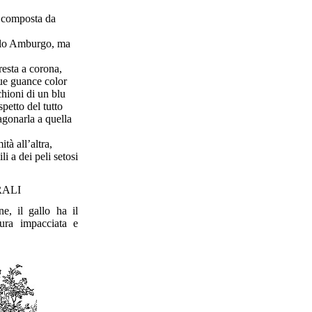
, composta da
allo Amburgo, ma
esta a corona,
 sue guance color
chioni di un blu
petto del tutto
agonarla a quella
tà all’altra,
i a dei peli setosi
ALI
e, il gallo ha il
tura impacciata e