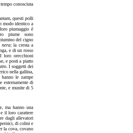
o tempo conosciuta
antam, questi polli
in modo identico a
 loro piumaggio è
oro piume sono
piumino del cigno
e
nera
; la cresta a
nga, e di un rosso
I loro orecchioni
e, e posti a piatto
stro
. I soggetti dei
rico nella gallina,
o, hanno le zampe
e esternamente di
nte, e munite di 5
le, ma hanno una
 il loro carattere
re dagli allevatori
pernici, di colini e
er la cova, covano