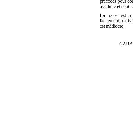
précoces pour co
assiduité et sont 
La race est ru
facilement, mais 
est médiocre.
CARA