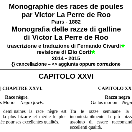
Monographie des races de poules
par Victor La Perre de Roo
Paris - 1882
Monografia delle razze di galline
di Victor La Perre de Roo
trascrizione e traduzione di Fernando Civardi
revisione di Elio Corti
2014 - 2015
{} cancellazione – <> aggiunta oppure correzione
CAPITOLO XXVI
]
CHAPITRE XXVI.
CAPITOLO XX
Race nègre.
Razza negra
s Morio. –
Negro fowls.
Gallus morion –
Negr
s demi-naines la race nègre est
Tra le razze seminane la
t la plus bizarre et mérite le plus
incontestabilmente la più bizz
e pour ses excellentes qualités.
assoluto di essere raccoman
eccellenti qualità.