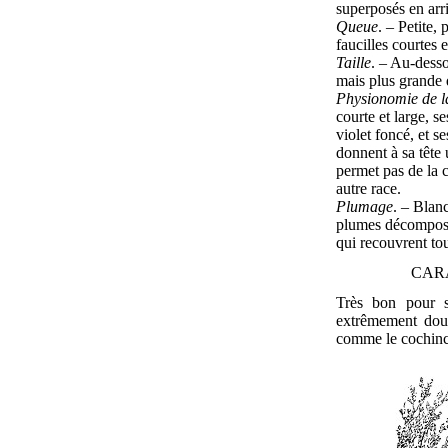
superposés en arr
Queue
. – Petite
faucilles courtes 
Taille
. – Au-dess
mais plus grande 
Physionomie de la
courte et large, s
violet foncé, et s
donnent à sa tête 
permet pas de la 
autre race.
Plumage
. – Blan
plumes décomposé
qui recouvrent tou
CAR
Très bon pour s
extrêmement doux
comme le cochinc