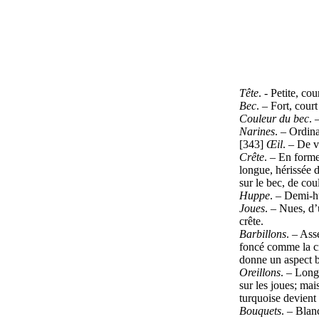
Tête
. - Petite, cou
Bec
. – Fort, court
Couleur du bec
. 
Narines
. – Ordina
[343]
Œil
. – De v
Crête
. – En form
longue, hérissée 
sur le bec, de cou
Huppe
. – Demi-hu
Joues
. – Nues, d
crête.
Barbillons
. – Ass
foncé comme la cr
donne un aspect bi
Oreillons
. – Long
sur les joues; mais
turquoise devient
Bouquets
. – Blan