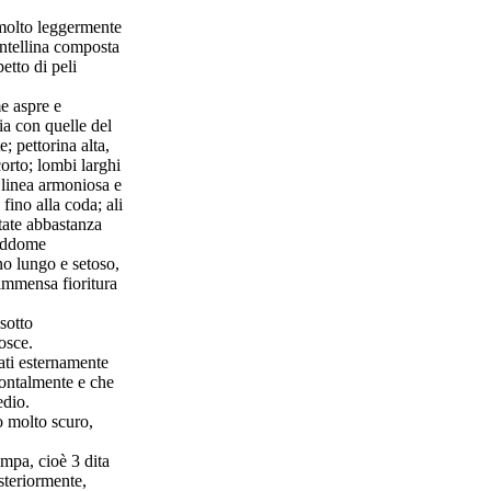
 molto leggermente
ntellina composta
etto di peli
e aspre e
a con quelle del
; pettorina alta,
orto; lombi larghi
 linea armoniosa e
fino alla coda; ali
rtate abbastanza
 addome
o lungo e setoso,
immensa fioritura
sotto
osce.
ti esternamente
zontalmente e che
edio.
 molto scuro,
mpa, cioè 3 dita
osteriormente,