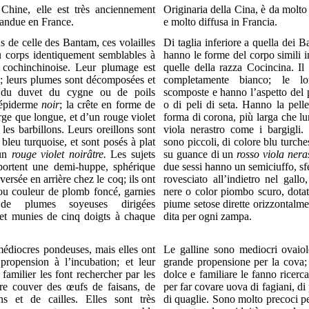
 Chine, elle est très anciennement
Originaria della Cina, è da molt
pandue en France.
e molto diffusa in Francia.
us de celle des Bantam, ces volailles
Di taglia inferiore a quella dei B
u corps identiquement semblables à
hanno le forme del corpo simili 
e cochinchinoise. Leur plumage est
quelle della razza Cocincina. Il
c; leurs plumes sont décomposées et
completamente bianco; le l
e du duvet du cygne ou de poils
scomposte e hanno l’aspetto del 
l’épiderme
noir
; la crête en forme de
o di peli di seta. Hanno la pell
rge que longue, et d’un rouge violet
forma di corona, più larga che lu
 les barbillons. Leurs oreillons sont
viola nerastro come i bargigli. 
 bleu turquoise, et sont posés à plat
sono piccoli, di colore blu turches
’un
rouge violet noirâtre.
Les sujets
su guance di un
rosso viola nera
portent une demi-huppe, sphérique
due sessi hanno un semiciuffo, sfe
versée en arrière chez le coq; ils ont
rovesciato all’indietro nel gall
 ou couleur de plomb foncé, garnies
nere o color piombo scuro, dotat
t de plumes soyeuses dirigées
piume setose dirette orizzontalme
 et munies de cinq doigts à chaque
dita per ogni zampa.
médiocres pondeuses, mais elles ont
Le galline sono mediocri ovaio
propension à l’incubation; et leur
grande propensione per la cova; e
 familier les font rechercher par les
dolce e familiare le fanno ricerca
ire couver des œufs de faisans, de
per far covare uova di fagiani, di 
ns et de cailles. Elles sont très
di quaglie. Sono molto precoci p