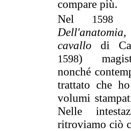
compare più.
Nel
ve
1598
Dell'anatomia, 
cavallo
di Car
) magistr
1598
nonché contemp
trattato che h
volumi stampat
Nelle intesta
ritroviamo ciò 