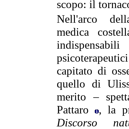
scopo: il tornac
Nell'arco del
medica costell
indispens
psicoterapeu
capitato di os
quello di Ulis
merito – spet
Pattaro
, la p
Discorso nat