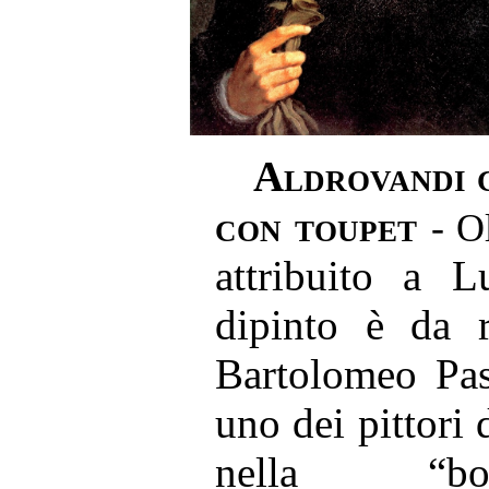
Aldrovandi c
con toupet
- O
attribuito a L
dipinto è da r
Bartolomeo Pass
uno dei pittori 
nella “bot