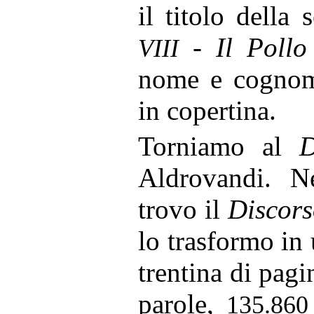
il titolo della
- Il Pollo 
VIII
nome e cognom
in copertina.
Torniamo al
D
Aldrovandi. Ne
trovo il
Discor
lo trasformo in
trentina di pag
parole,
135.86