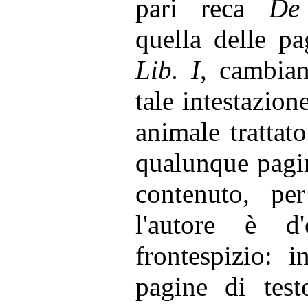
pari reca
De
quella delle p
Lib. I
, cambian
tale intestazio
animale trattat
qualunque pagi
contenuto, pe
l'autore è d
frontespizio: i
pagine di tes