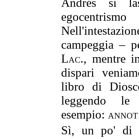
Andrés si l
egocentr
Nell'intestazi
campeggia – p
Lac
., mentre i
dispari veniam
libro di Diosc
leggendo l
esempio:
annot.
Sì, un po' di 