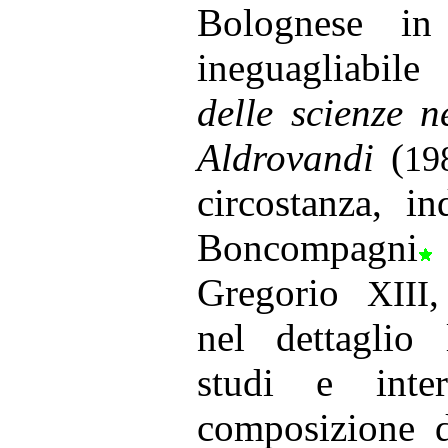
Bolognese in
ineguagliabil
delle scienze n
Aldrovandi
(
19
circostanza, i
Boncompagni
Gregorio
,
XIII
nel dettaglio 
studi e intere
composizione d