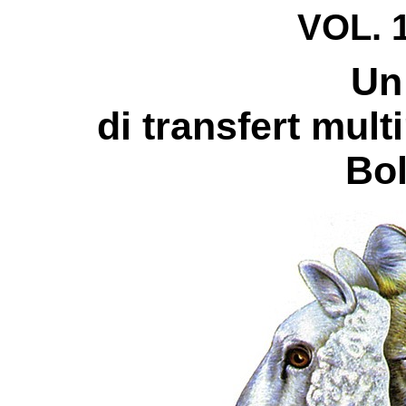
VOL. 1
Un
di transfert mult
Bo